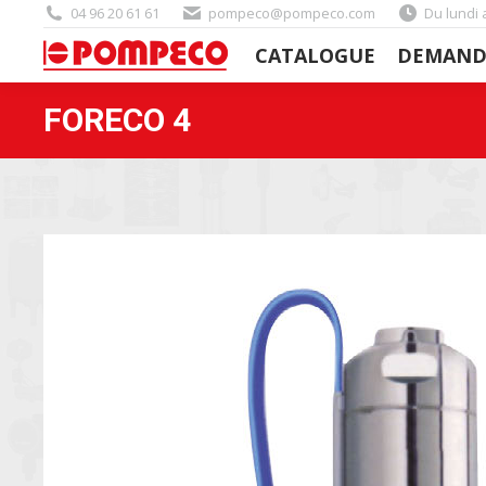
04 96 20 61 61
pompeco@pompeco.com
Du lundi 
CATALOGUE
DEMAND
CATALOGUE
DEMAND
FORECO 4