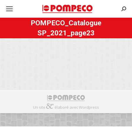
Rech
:
POMPECO_Catalogue
SP_2021_page23
Un site
élaboré avec Wordpress