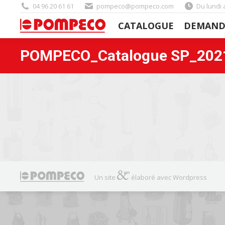
04 96 20 61 61
pompeco@pompeco.com
Du lundi 
CATALOGUE
DEMAND
CATALOGUE
DEMAND
POMPECO_Catalogue SP_202
Un site
élaboré avec Wordpress