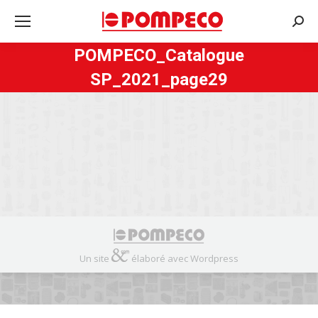
Rech
:
POMPECO_Catalogue
SP_2021_page29
Un site
élaboré avec Wordpress