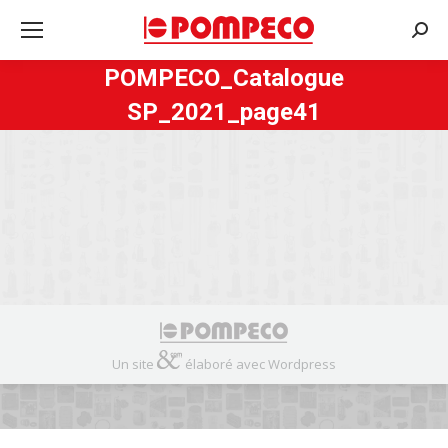
Rech
:
POMPECO_Catalogue
SP_2021_page41
Un site
élaboré avec Wordpress