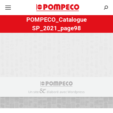
Rech
:
POMPECO_Catalogue
SP_2021_page98
Un site
élaboré avec Wordpress