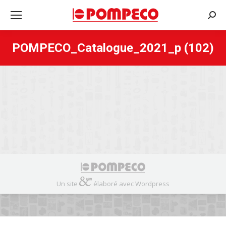
Rech
:
POMPECO_Catalogue_2021_p (102)
Un site
élaboré avec Wordpress