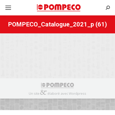
Rech
:
POMPECO_Catalogue_2021_p (61)
Un site
élaboré avec Wordpress